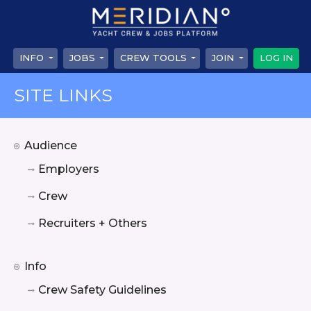
INFO
JOBS
CREW TOOLS
JOIN
LOG IN
SITE LINKS
Audience
Employers
Crew
Recruiters + Others
Info
Crew Safety Guidelines